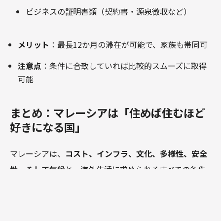
ビジネスの証明書類（契約書・源泉徴収など）
メリット
：最長12か月の滞在が可能で、家族も帯同可
注意点
：条件に合致していれば比較的スムーズに取得
可能
まとめ：マレーシアは「住めば住むほど
好きになる国」
マレーシアは、
コスト、インフラ、文化、多様性、安全
性、そして気候
と、海外生活に求められるすべての条件
を高いレベルで満たす国です。
仕事のスタイルや家族構成を問わず、幅広いライフスタ
イルに対応できる点も、他の東南アジア諸国と一線を画