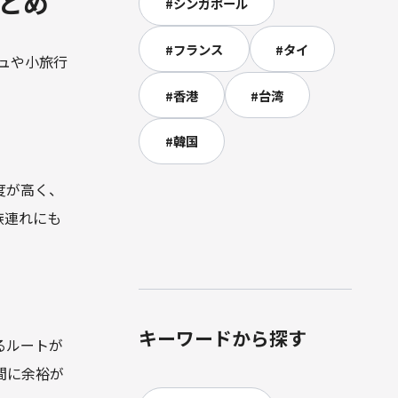
とめ
#
シンガポール
#
フランス
#
タイ
ュや小旅行
#
香港
#
台湾
#
韓国
度が高く、
族連れにも
キーワードから探す
るルートが
間に余裕が