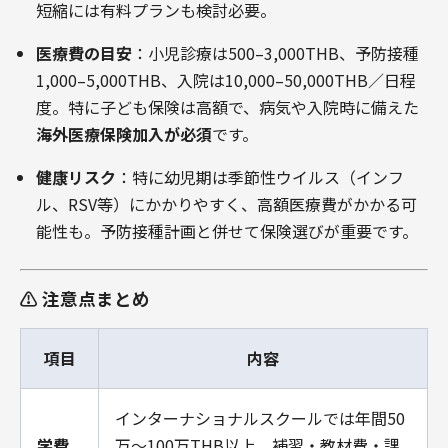
短縮には有料プランも検討必要
。
医療費の目安
：小児診療は500–3,000THB、予防接種
1,000–5,000THB、入院は10,000–50,000THB／日程
度。特に子ども保険は高額で、病気や入院時に備えた
海外医療保険加入が必須
です
。
健康リスク
：特に幼児期は季節性ウイルス（インフ
ル、RSV等）にかかりやすく、高額医療費がかかる可
能性も。予防接種計画と併せて保険選びが重要です
。
⚠️ 注意点まとめ
項目
内容
インターナショナルスクールでは年間50
学費
万～100万THB以上。補習・教材費・課