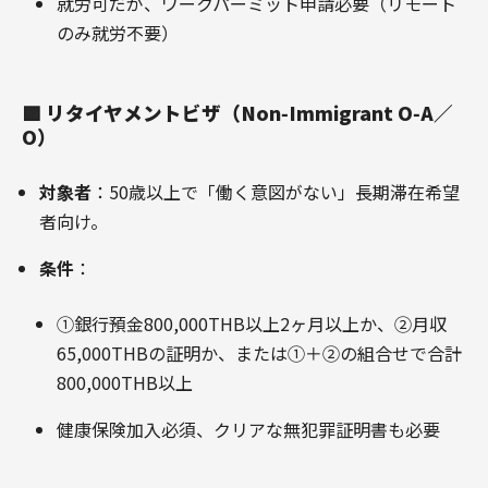
就労可だが、ワークパーミット申請必要（リモート
のみ就労不要）
🟪
リタイヤメントビザ（Non‑Immigrant O‑A／
O）
対象者
：50歳以上で「働く意図がない」長期滞在希望
者向け
。
条件
：
①銀行預金800,000THB以上2ヶ月以上か、②月収
65,000THBの証明か、または①＋②の組合せで合計
800,000THB以上
健康保険加入必須、クリアな無犯罪証明書も必要