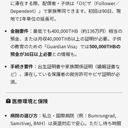
に滞在する際、配偶者・子供は「Oビザ（Follower／
Dependent）」で家族帯同できます。初回は90日、現
地で1年単位の延長可
。
金融要件
：最低でも400,000THB（約136万円）相当の
預金、または月収40,000THB以上の証明が必要。子供
の教育のための「Guardian Visa」では
500,000THBの
預金が30日以上必要
との情報も
。
手続き要件
：出生証明書や家族関係証明（婚姻証書な
ど）、滞在している保護者の就労許可やビザ証明が必
須
。
🏥 医療環境と保険
病院の選び方
：私立・国際病院（例：Bumrungrad,
Samitivej, BNH）は英語対応で安心。ただし待ち時間