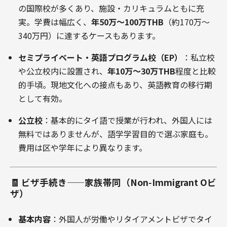
の国際校が多くあり、施設・カリキュラムともに充
実。学費は幅広く、
年50万～100万THB
（約170万～
340万円）に達するケースもあります
。
セミプライベート・英語プログラム校（EP）
：私立校
や公立校内に設置され、
年10万～30万THB
程度と比較
的手頃。現地文化への接点もあり、英語教育の移行期
として有効
。
公立校
：基本的にタイ語で授業が行われ、外国人には
無料ではありませんが、語学学習目的で選ぶ家庭も。
費用は区や学年により異なります
。
🧾 ビザ手続き——家族帯同（Non‑Immigrant Oビ
ザ）
基本内容
：外国人が労働やリタイアメントビザでタイ