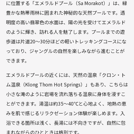
に位置する「エメラルドプール（Sa Morakot）」は、緑
豊かな熱帯雨林に囲まれた神秘的な天然プールです。透
明度の高い翡翠色の水面は、陽の光を受けてエメラルド
のように輝き、訪れる人を魅了します。プールまでの遊
歩道は片道20～30分ほどの軽いトレッキングコースにな
っており、ジャングルの自然を楽しみながら進むことが
できます。
エメラルドプールの近くには、天然の温泉「クロン・ト
ム温泉（Klong Thom Hot Springs）」もあり、こちらは
小さな滝のように岩場を流れ落ちる温泉に身体を浸すこ
とができます。湯温は約35～40℃と心地よく、地熱の恵
みを肌で感じるリラクゼーション体験が楽しめます。入
浴できる箇所は浅く、長湯には不向きですが、自然に包
まれながらのひとときは格別です。