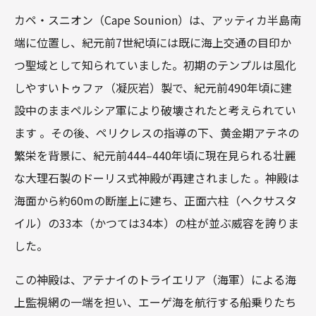
カペ・スニオン（Cape Sounion）は、アッティカ半島南
端に位置し、紀元前7世紀頃には既に海上交通の目印か
つ聖域として知られていました。初期のテンプルは風化
しやすいトゥファ（凝灰岩）製で、紀元前490年頃に建
設中のままペルシア軍により破壊されたと考えられてい
ます 。その後、ペリクレスの指導の下、黄金期アテネの
繁栄を背景に、紀元前444–440年頃に現在見られる壮麗
な大理石製のドーリス式神殿が再建されました 。神殿は
海面から約60mの断崖上に建ち、正面六柱（ヘクサスタ
イル）の33本（かつては34本）の柱が並ぶ威容を誇りま
した。
この神殿は、アテナイのトライエリア（海軍）による海
上監視網の一端を担い、エーゲ海を航行する船乗りたち