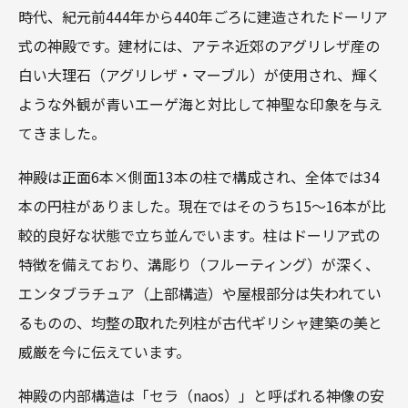
時代、紀元前444年から440年ごろに建造されたドーリア
式の神殿です。建材には、アテネ近郊のアグリレザ産の
白い大理石（アグリレザ・マーブル）が使用され、輝く
ような外観が青いエーゲ海と対比して神聖な印象を与え
てきました。
神殿は正面6本×側面13本の柱で構成され、全体では34
本の円柱がありました。現在ではそのうち15～16本が比
較的良好な状態で立ち並んでいます。柱はドーリア式の
特徴を備えており、溝彫り（フルーティング）が深く、
エンタブラチュア（上部構造）や屋根部分は失われてい
るものの、均整の取れた列柱が古代ギリシャ建築の美と
威厳を今に伝えています。
神殿の内部構造は「セラ（naos）」と呼ばれる神像の安