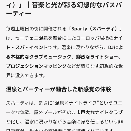
ィ）」｜音楽と光が彩る幻想的なバスパ
ーティー
毎週土曜日の夜に開催される「
Sparty（スパーティ）
」
は、セーチェニ温泉を舞台にしたヨーロッパ屈指の
ナイ
ト・スパ・イベント
です。温泉に浸かりながら、
DJによ
る本格的なクラブミュージック
、
鮮烈なライトショー
、
プロジェクションマッピング
などが織りなす幻想的な世
界に没入できます。
温泉とパーティーが融合した新感覚の体験
スパーティは、まさに“温泉×ナイトライフ”というユニ
ークな体験。屋外プールがそのまま
巨大なナイトクラブ
と化し、温水に浸かりながら音楽に身を任せるという非
日常感が、世界中の旅行者に高く評価されています。