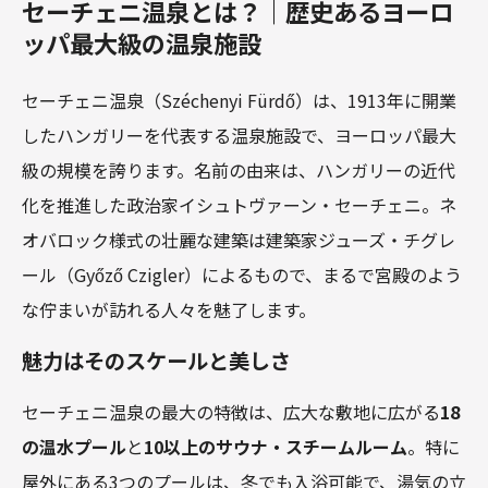
セーチェニ温泉とは？｜歴史あるヨーロ
ッパ最大級の温泉施設
セーチェニ温泉（Széchenyi Fürdő）は、1913年に開業
したハンガリーを代表する温泉施設で、ヨーロッパ最大
級の規模を誇ります。名前の由来は、ハンガリーの近代
化を推進した政治家イシュトヴァーン・セーチェニ。ネ
オバロック様式の壮麗な建築は建築家ジューズ・チグレ
ール（Győző Czigler）によるもので、まるで宮殿のよう
な佇まいが訪れる人々を魅了します。
魅力はそのスケールと美しさ
セーチェニ温泉の最大の特徴は、広大な敷地に広がる
18
の温水プール
と
10以上のサウナ・スチームルーム
。特に
屋外にある3つのプールは、冬でも入浴可能で、湯気の立