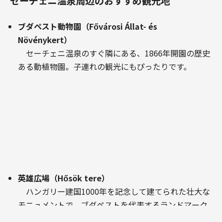
セーチェニ温泉周辺のおすすめ観光地
ブダペスト動物園（Fővárosi Állat- és
Növénykert）
セーチェニ温泉のすぐ隣にある、1866年開園の歴史
ある動植物園。子連れの観光にもぴったりです。
英雄広場（Hősök tere）
ハンガリー建国1000年を記念して建てられた壮大な
モニュメントで、ブダペストを代表するランドマーク
のひとつ。セーチェニ温泉から徒歩約5分。