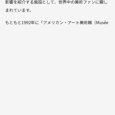
影響を紹介する施設として、世界中の美術ファンに親し
まれています。
もともと1992年に「アメリカン・アート美術館（Musée
d'Art Américain）」として開館し、主に19世紀末から20
世紀初頭のアメリカ人画家たちがジヴェルニーに滞在し
て生み出した作品を展示していましたが、2009年に現在
の名称に改称。以降はフランス国内外の印象派とその周
辺の芸術にフォーカスを当てた美術館として、特色ある
展覧会を数多く開催しています。
展覧会とコレクション
ジヴェルニー印象派美術館では、クロード・モネをはじ
め、カミーユ・ピサロやポール・シニャックなど、印象
派やポスト印象派の画家たち、そして20世紀の抽象表現