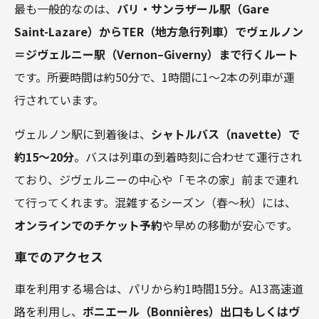
最も一般的なのは、
パリ・サンラザール駅（Gare
Saint-Lazare）からTER（地方急行列車）でヴェルノン
＝ジヴェルニー駅（Vernon–Giverny）まで行くルート
です。所要時間は約50分で、1時間に1～2本の列車が運
行されています。
ヴェルノン駅に到着後は、
シャトルバス（navette）で
約15～20分
。バスは列車の到着時刻に合わせて運行され
ており、ジヴェルニーの中心や「モネの家」前まで連れ
て行ってくれます。混雑するシーズン（春～秋）には、
オンラインでのチケット予約
や早めの移動が安心です。
車でのアクセス
車を利用する場合は、パリから約1時間15分。A13高速道
路を利用し、
ボニエール（Bonnières）出口もしくはヴ