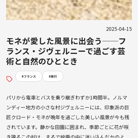
2025-04-15
モネが愛した風景に出会う──フ
ランス・ジヴェルニーで過ごす芸
術と自然のひととき
#
フランス
#
旅行
パリから電車とバスを乗り継ぎわずか1時間半。ノルマ
ンディー地方の小さな村ジヴェルニーには、印象派の巨
匠クロード・モネが晩年を過ごした美しい風景が今も残
されています。静かな田園に囲まれ、季節ごとに花が咲
き誇るこの村は、まるで絵画の中に迷い込んだかのよ