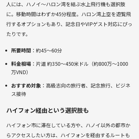
人には、ハノイ～ハロン湾を結ぶ水上飛行機も選択肢
に。移動時間はわずか45分程度。ハロン湾上空を遊覧飛
行するオプションもあり、記念日やVIPゲスト対応にぴっ
たりです。
所要時間
：約45～60分
料金相場
：片道 約350～450米ドル（約800万～1000
万VND）
おすすめ対象
：高級志向の旅行者、記念旅行、ビジネ
ス接待
ハイフォン経由という選択肢も
ハイフォン市に滞在している方や、ハノイ以外の都市か
らアクセスしたい方は、ハイフォンを経由するルートも