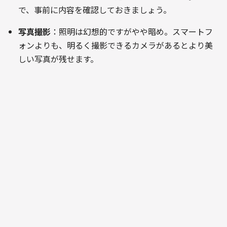
で、事前に内容を確認しておきましょう。
写真撮影
：照明は幻想的ですがやや暗め。スマートフ
ォンよりも、明るく撮影できるカメラがあるとより美
しい写真が残せます。
地上とはまったく異なる世界が広がるハロン湾の鍾乳
洞。自然が何千年もかけてつくり上げた造形美は、クル
ーズ中でも特に印象に残る体験のひとつです。ハロン湾
を訪れるなら、ぜひ洞窟探訪も旅程に加えてみてくださ
い。
カットバ島で出会う原生の森と希少動物
｜もうひとつの世界遺産エリア
ハロン湾の南西に位置する
カットバ島（Cát Bà