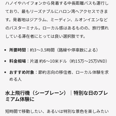
ハノイやハイフォンから発着する中長距離バスも運行し
ており、最もリーズナブルにハロン湾へアクセスできま
す。発着地はジアラム、ミーディン、ルオンイエンなど
のバスターミナル。ローカル感はあるものの、旅行慣れ
している滞在者にとっては良い選択肢です。
所要時間
：約3～3.5時間（路線や停車数による）
料金相場
：片道 約6～10米ドル（約15万～25万VND）
おすすめ対象
：節約志向の移住者、ローカル体験を求
める人
水上飛行機（シープレーン）｜特別な日のプレ
ミアム体験に
短時間で移動したい、あるいは特別な景色を楽しみたい