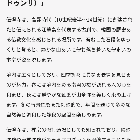
ドゥンサ）」
伝燈寺は、高麗時代（10世紀後半～14世紀）に創建され
たと伝えられる江華島を代表する古刹で、韓国の歴史あ
る仏教文化を感じられる場所です。苔むした石段をゆっ
くりと登ると、静かな山あいに佇む落ち着いた佇まいの
本堂が姿を現します。
境内は広々としており、四季折々に異なる表情を見せる
のが魅力。春には境内を彩る満開の桜が訪れる人の心を
和ませ、秋には鮮やかな紅葉が山全体を美しく染め上げ
ます。冬の雪景色もまた幻想的で、年間を通じて多彩な
自然美と調和した静寂の空間を楽しめます。
伝燈寺は、禅宗の修行道場としても知られており、瞑想
体験や座禅体験ができるプログラムを開催することもあ