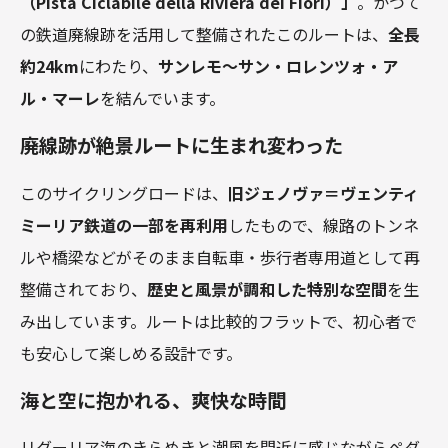
（Pista Ciclabile della Riviera dei Fiori）」
。かつて
の鉄道廃線跡を活用して整備されたこのルートは、
全長
約24km
にわたり、
サンレモ～サン・ロレンツォ・ア
ル・マーレ
を結んでいます。
廃線跡が絶景ルートに生まれ変わった
このサイクリングロードは、
旧ジェノヴァ＝ヴェンティ
ミーリア鉄道の一部を再利用
したもので、線路のトンネ
ルや橋梁などがそのまま自転車・歩行者専用道として再
整備されており、
歴史と風景が調和した特別な空間
を生
み出しています。ルートは比較的フラットで、初心者で
も安心して楽しめる設計です。
海と空に抱かれる、爽快な時間
リグーリア海のきらめきと潮風を間近に感じながらペダ