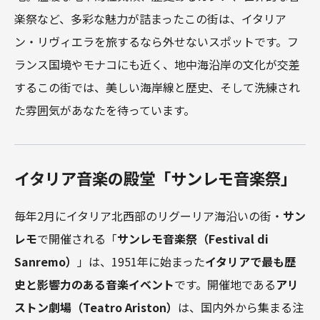
楽祭など、多彩な魅力が詰まったこの街は、イタリア
ン・リヴィエラを旅するなら外せないスポットです。フ
ランス国境やモナコにも近く、地中海沿岸の文化が交差
するこの街では、美しい海岸線と歴史、そして洗練され
た雰囲気があなたを待っています。
イタリア音楽の殿堂「サンレモ音楽祭」
毎年2月にイタリア北西部のリグーリア海沿いの街・
サン
レモ
で開催される「
サンレモ音楽祭（Festival di
Sanremo）
」は、1951年に始まった
イタリアで最も歴
史と影響力のある音楽イベント
です。開催地である
アリ
ストン劇場（Teatro Ariston）
は、国内外から集まる注