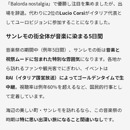
「Balorda nostalgia」で優勝し注目を集めましたが、出
場を辞退。代わりに2位の
Lucio Corsi
がイタリア代表と
してユーロビジョンに参加することになりました。
サンレモの街全体が音楽に染まる5日間
音楽祭の期間中（例年5日間）、サンレモの街は
音楽と
祝祭ムードに包まれた特別な雰囲気
になります。各地か
ら訪れるファンや観光客でにぎわい、イベントは
RAI（イタリア国営放送）によってゴールデンタイムで生
中継
。視聴率は例年60％を超えるなど、国民的行事とし
て定着しています。
海辺の美しい町・サンレモを訪れるなら、この音楽祭の
時期は
特に思い出深い旅になること間違いなし
です。