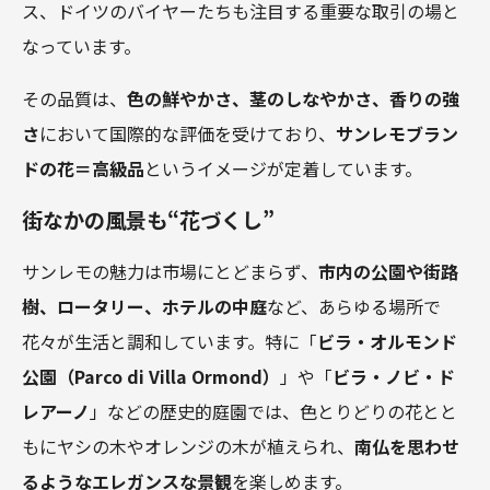
ス、ドイツのバイヤーたちも注目する重要な取引の場と
なっています。
その品質は、
色の鮮やかさ、茎のしなやかさ、香りの強
さ
において国際的な評価を受けており、
サンレモブラン
ドの花＝高級品
というイメージが定着しています。
街なかの風景も“花づくし”
サンレモの魅力は市場にとどまらず、
市内の公園や街路
樹、ロータリー、ホテルの中庭
など、あらゆる場所で
花々が生活と調和しています。特に「
ビラ・オルモンド
公園（Parco di Villa Ormond）
」や「
ビラ・ノビ・ド
レアーノ
」などの歴史的庭園では、色とりどりの花とと
もにヤシの木やオレンジの木が植えられ、
南仏を思わせ
るようなエレガンスな景観
を楽しめます。