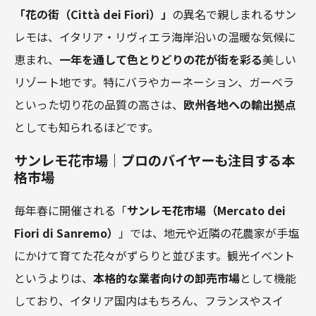
「花の街（Città dei Fiori）」
の異名で親しまれるサン
レモは、イタリア・リヴィエラ海岸沿いの温暖な気候に
恵まれ、
一年を通して色とりどりの花が街を彩る
美しい
リゾート地です。特にバラやカーネーション、ガーベラ
といった切り花の品質の高さは、
欧州各地への輸出拠点
としても知られるほどです。
サンレモ花市場｜プロのバイヤーも注目する本
格市場
毎年春に開催される「
サンレモ花市場（Mercato dei
Fiori di Sanremo）
」では、地元や近隣の花農家が手塩
にかけて育てた花々がずらりと並びます。観光イベント
というよりは、
本格的な業者向けの卸売市場
として機能
しており、イタリア国内はもちろん、フランスやスイ