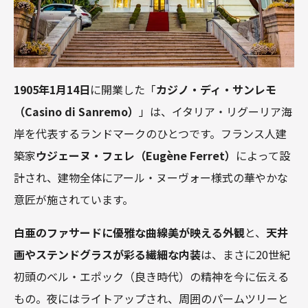
1905年1月14日
に開業した「
カジノ・ディ・サンレモ
（Casino di Sanremo）
」は、イタリア・リグーリア海
岸を代表するランドマークのひとつです。フランス人建
築家
ウジェーヌ・フェレ（Eugène Ferret）
によって設
計され、建物全体にアール・ヌーヴォー様式の華やかな
意匠が施されています。
白亜のファサードに優雅な曲線美が映える外観
と、
天井
画やステンドグラスが彩る繊細な内装
は、まさに20世紀
初頭のベル・エポック（良き時代）の精神を今に伝える
もの。夜にはライトアップされ、周囲のパームツリーと