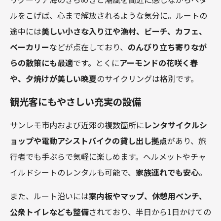
ルをこげば、心まで解放されるような気分に。ルートの
途中には
美しい小さな入り江や漁村、ビーチ、カフェ、
ベーカリー
などが点在しており、
のんびり立ち寄りなが
らの散策にも最適
です。とくに
アーモンドの花咲く春
や、夕焼けが美しい晩夏
のサイクリングは格別です。
観光客にもやさしい充実の設備
サンレモ市内および近郊の複数箇所に
レンタサイクルシ
ョップや電動アシストバイクの貸し出し拠点
があり、旅
行者でも手ぶらで気軽に楽しめます。ヘルメットやチャ
イルドシートのレンタルも可能で、
家族連れでも安心
。
また、ルート沿いには
案内板やマップ、休憩用ベンチ、
公衆トイレなども整備
されており、半日から1日かけての