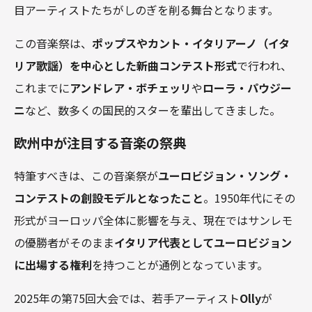
目アーティストたちがしのぎを削る舞台となります。
この音楽祭は、
ポップスやカント・イタリアーノ（イタ
リア歌謡）を中心とした新曲コンテスト形式
で行われ、
これまでに
アンドレア・ボチェッリ
や
ローラ・パウジー
ニ
など、数多くの国民的スターを輩出してきました。
欧州中が注目する音楽の祭典
特筆すべきは、この音楽祭が
ユーロビジョン・ソング・
コンテストの創設モデルとなったこと
。1950年代にその
形式がヨーロッパ全体に影響を与え、現在ではサンレモ
の優勝者がそのまま
イタリア代表としてユーロビジョン
に出場する権利
を持つことが通例となっています。
2025年の第75回大会では、若手アーティスト
Olly
が