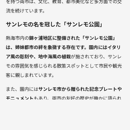
を持つ両市は、文化、教育、都市美化など多方面での交
流を続けています。
サンレモの名を冠した「サンレモ公園」
熱海市内の
錦ヶ浦地区に整備された「サンレモ公園」
は、姉妹都市の絆を象徴する存在です。園内には
イタリ
ア風の彫刻や、地中海風の植栽
が施されており、サンレ
モの雰囲気を感じられる散策スポットとして市民や観光
客に親しまれています。
また、園内には
サンレモ市から贈られた記念プレートや
モニュメント
もあり、両市の友好の歴史が静かに語られ
ています。
サンレモでも見られる“熱海”の足跡