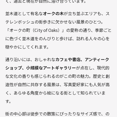
く、過去と現在が自然に溶け合っています。
並木道として有名な
オークの木
が立ち並ぶエリアも、ス
テレンボッシュの街歩きに欠かせない風景のひとつ。
「オークの町（City of Oaks）」の愛称の通り、季節ごと
に色づく並木道をのんびりと歩けば、訪れる人々の心を
穏やかにしてくれます。
通り沿いには、おしゃれな
カフェや書店、アンティーク
ショップ、小規模なアートギャラリー
が点在し、現代的
な文化の香りも感じられるのがこの町の魅力。歴史と創
造性が自然に共存する風景は、写真愛好家にも人気が高
く、あらゆる角度から絵になる街として知られていま
す。
街の中心部は徒歩での散策にぴったりなサイズ感で、の