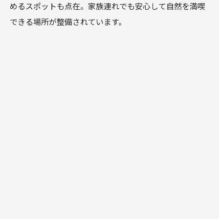
めるスポットも点在。家族連れでも安心して自然を満喫
できる場所が整備されています。
さらに、地元のナチュラリストやワイン農園と連携した
エコツアーやガイド付きウォーキングツアー
も開催され
ており、単なる自然散策にとどまらず、この土地の生態
系・地質・ワインとの関係などを深く学べる機会にもな
っています。
アウトドア体験を組み合わせた「
ワイン＋ハイキング
」
「
マウンテンバイク＋テイスティング
」といったアクテ
ィブなツアーも人気で、滞在の幅がぐっと広がります。
気候は年間を通じて温暖・乾燥しており、春（9～11
月）や秋（3～5月）は特に快適なアウトドアシーズンで
す。