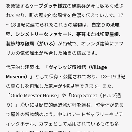
を象徴する
ケープダッチ様式
の建築群が今も数多く残さ
れており、町の歴史的な風情を色濃く伝えています。17
～18世紀に建てられたこれらの建物は、
白塗りの漆喰
壁、シンメトリーなファサード、茅葺または切妻屋根、
装飾的な破風（がいふ）
が特徴で、オランダ建築にアフ
リカの気候風土が融合した独自の様式です。
代表的な建築は、「
ヴィレッジ博物館（Village
Museum）
」として保存・公開されており、18～19世紀
の暮らしを再現した家屋が4棟見学できます。また、
「Oude Meester House」や「Dorp Street（ドルプ通
り）」沿いには歴史的建造物が軒を連ね、町全体がまる
で屋外の博物館のよう。中にはアートギャラリーやブテ
ィックホテル、カフェとして活用されているものも多